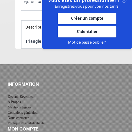
Vous êtes un professionnel ?
Ajouter un commentaire
Enregistrez-vous pour voir nos tarifs.
Créer un compte
Description
Avis
S'identifier
Triangle Up/Down Buttons - Billet Box
Mot de passe oublié ?
INFORMATION
Devenir Revendeur
A Propos
Mentions légales
Conditions générales...
Nous contacter
Politique de confidentialité
MON COMPTE