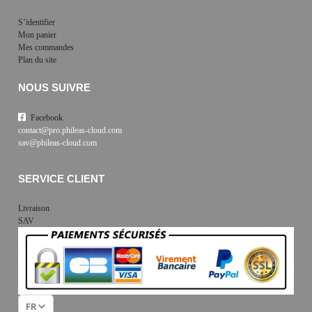
S’identifier
Mon panier
Mes commandes
Plan du site
NOUS SUIVRE
Facebook
contact@pro.phileas-cloud.com
sav@phileas-cloud.com
SERVICE CLIENT
Livraison
SAV
FR