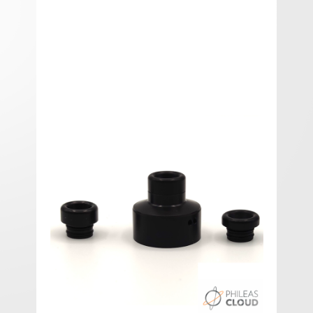
Premium Spare Kit - Aston
RDTA
Premium Spare Kit Aston RDTA - Alliancetech Vapor.
Premium Kit comprend :
- 1 Delrin Cap
- Assortiment drip tip long et court
- Sur top-cap