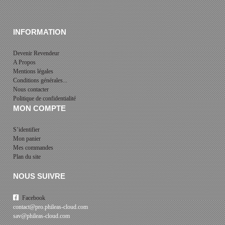
INFORMATION
Devenir Revendeur
A Propos
Mentions légales
Conditions générales...
Nous contacter
Politique de confidentialité
MON COMPTE
S’identifier
Mon panier
Mes commandes
Plan du site
NOUS SUIVRE
Facebook
contact@pro.phileas-cloud.com
sav@phileas-cloud.com