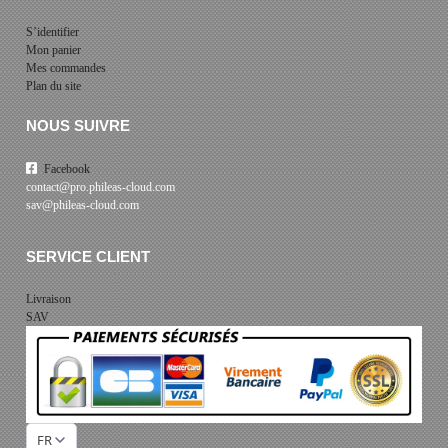
S’identifier
Mon panier
Mes commandes
Plan du site
NOUS SUIVRE
Facebook
contact@pro.phileas-cloud.com
sav@phileas-cloud.com
SERVICE CLIENT
Livraison
SAV
FR