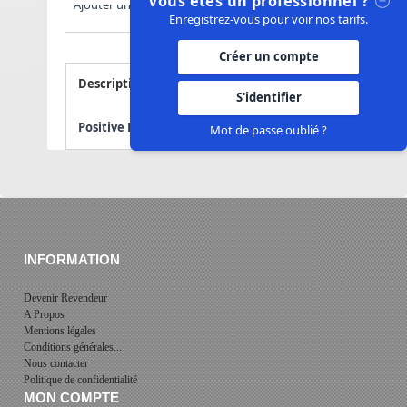
Vous êtes un professionnel ?
Ajouter un commentaire
Enregistrez-vous pour voir nos tarifs.
Créer un compte
Description
Avis
S'identifier
Positive Battery Contact - Billet Box
Mot de passe oublié ?
INFORMATION
Devenir Revendeur
A Propos
Mentions légales
Conditions générales...
Nous contacter
Politique de confidentialité
MON COMPTE