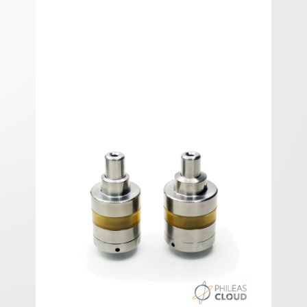
Kayfun [LITE] by SvoëMesto
Kayfun [LITE] by SvoëMesto.
La série des Kayfun Lite part d'un concept simple:
offrir un produit entrée de gamme de qualité
allemande qui offre l'expérience de vape d'un
Kayfun pour un budget raisonnable, sans toucher
à la qualité.
MTL / Flavor atomizer