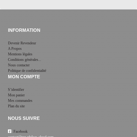
INFORMATION
Devenir Revendeur
A Propos
Mentions légales
Conditions générales...
Nous contacter
Politique de confidentialité
MON COMPTE
S’identifier
Mon panier
Mes commandes
Plan du site
NOUS SUIVRE
Facebook
contact@pro.phileas-cloud.com