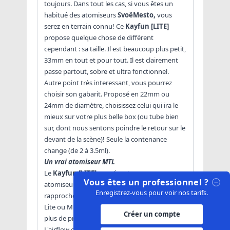
toujours. Dans tout les cas, si vous êtes un
habitué des atomiseurs
SvoëMesto,
vous
serez en terrain connu! Ce
Kayfun [LITE]
propose quelque chose de différent
cependant : sa taille. Il est beaucoup plus petit,
33mm en tout et pour tout. Il est clairement
passe partout, sobre et ultra fonctionnel.
Autre point très interessant, vous pourrez
choisir son gabarit. Proposé en 22mm ou
24mm de diamètre, choisissez celui qui ira le
mieux sur votre plus belle box (ou tube bien
sur, dont nous sentons poindre le retour sur le
devant de la scène)! Seule la contenance
change (de 2 à 3.5ml).
Un vrai atomiseur MTL
Le
Kayfun [LITE]
se présente comme un pur
Vous êtes un professionnel ?
atomiseur MTL (Mouth To Lung). Nous nous
Enregistrez-vous pour voir nos tarifs.
rapprochons bien plus des légendaires Kayfun
Lite ou Mini v3 au niveau de l'utilisation, avec
Créer un compte
plus de précision et de versatilité!
L'airflow est réglable de 0 à 1.8mm de