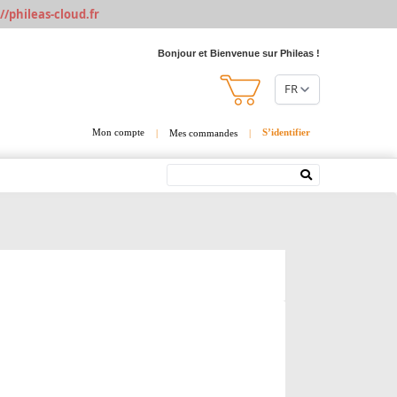
//phileas-cloud.fr
Bonjour et Bienvenue sur Phileas !
FR
Mon compte
S’identifier
|
Mes commandes
|
Rechercher