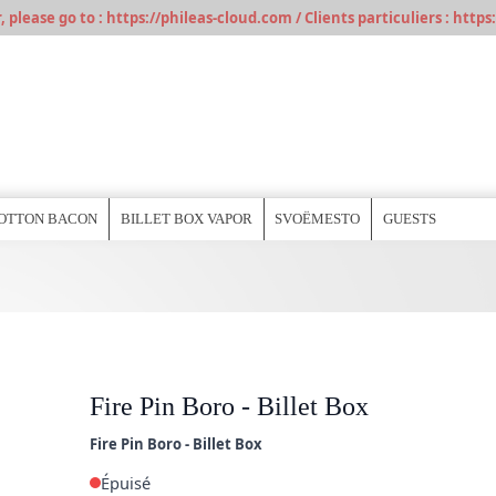
please go to : https://phileas-cloud.com / Clients particuliers : https:
OTTON BACON
BILLET BOX VAPOR
SVOËMESTO
GUESTS
Fire Pin Boro - Billet Box
Fire Pin Boro - Billet Box
Épuisé