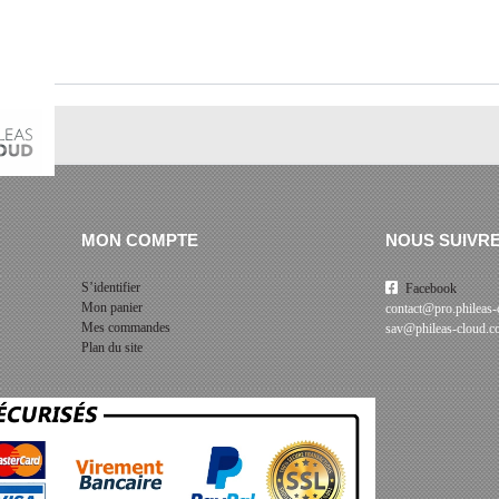
MON COMPTE
NOUS SUIVR
S’identifier
Facebook
Mon panier
contact@pro.phileas
Mes commandes
sav@phileas-cloud.
Plan du site