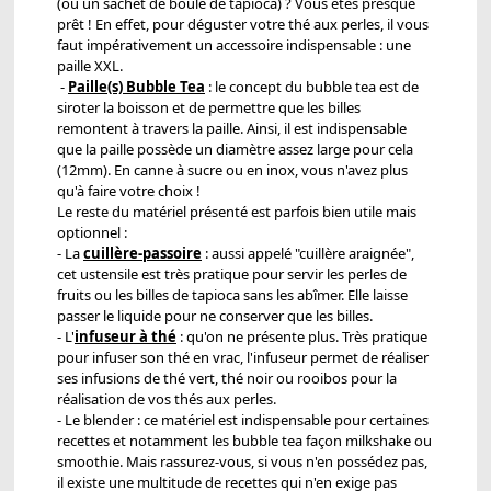
(ou un sachet de boule de tapioca) ? Vous êtes presque
prêt ! En effet, pour déguster votre thé aux perles, il vous
faut impérativement un accessoire indispensable : une
paille XXL.
-
Paille(s) Bubble Tea
: le concept du bubble tea est de
siroter la boisson et de permettre que les billes
remontent à travers la paille. Ainsi, il est indispensable
que la paille possède un diamètre assez large pour cela
(12mm). En canne à sucre ou en inox, vous n'avez plus
qu'à faire votre choix !
Le reste du matériel présenté est parfois bien utile mais
optionnel :
- La
cuillère-passoire
: aussi appelé "cuillère araignée",
cet ustensile est très pratique pour servir les perles de
fruits ou les billes de tapioca sans les abîmer. Elle laisse
passer le liquide pour ne conserver que les billes.
- L'
infuseur à thé
: qu'on ne présente plus. Très pratique
pour infuser son thé en vrac, l'infuseur permet de réaliser
ses infusions de thé vert, thé noir ou rooibos pour la
réalisation de vos thés aux perles.
- Le blender : ce matériel est indispensable pour certaines
recettes et notamment les bubble tea façon milkshake ou
smoothie. Mais rassurez-vous, si vous n'en possédez pas,
il existe une multitude de recettes qui n'en exige pas