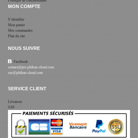
Politique de confidentialité
MON COMPTE
S’identifier
Mon panier
Mes commandes
Plan du site
NOUS SUIVRE
Facebook
contact@pro.phileas-cloud.com
sav@phileas-cloud.com
SERVICE CLIENT
Livraison
SAV