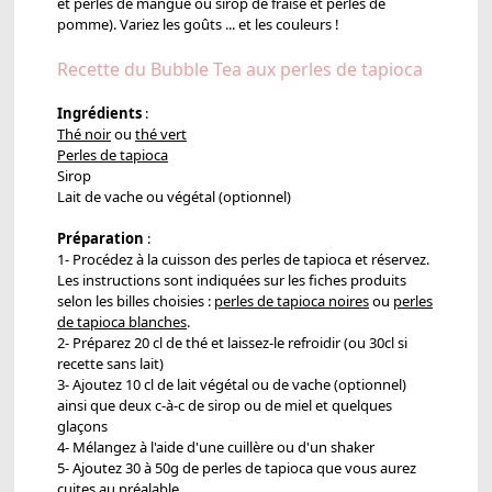
et perles de mangue ou sirop de fraise et perles de
pomme). Variez les goûts ... et les couleurs !
Recette du Bubble Tea aux perles de tapioca
Ingrédients
:
Thé noir
ou
thé vert
Perles de tapioca
Sirop
Lait de vache ou végétal (optionnel)
Préparation
:
1- Procédez à la cuisson des perles de tapioca et réservez.
Les instructions sont indiquées sur les fiches produits
selon les billes choisies :
perles de tapioca noires
ou
perles
de tapioca blanches
.
2- Préparez 20 cl de thé et laissez-le refroidir (ou 30cl si
recette sans lait)
3- Ajoutez 10 cl de lait végétal ou de vache (optionnel)
ainsi que deux c-à-c de sirop ou de miel et quelques
glaçons
4- Mélangez à l'aide d'une cuillère ou d'un shaker
5- Ajoutez 30 à 50g de perles de tapioca que vous aurez
cuites au préalable