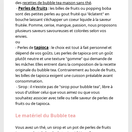
des
recettes de bubble tea maison sans thé
.
-
Perles de fruits
: les billes de fruits ou popping boba
sont des petites perles au gout fruité qui "éclatent" en
bouche laissant s'échapper un coeur liquide à la saveur
fruitée. Pomme, cerise, mangue, passion, nous proposons
plusieurs saveurs savoureuses et colorées selon vos
envies.
ou
- Perles de
tapioca
: le choix est tout à fait personnel et
dépend de vos goûts. Les perles de tapioca ont un goût
plutôt neutre et une texture "gomme" qui demande de
les mâcher. Elles entrent dans la composition de la recette
originale du bubble tea. Contrairement au boule de fruits,
les billes de tapioca exigent une cuisson préalable avant
consommation.
- Sirop : il n'existe pas de "sirop pour bubble tea", libre à
vous d'utiliser celui que vous aimez ou que vous
souhaitez associer avec telle ou telle saveur de perles de
fruits ou de tapioca.
Le matériel du Bubble tea
Vous avez un thé, un sirop et un pot de perles de fruits